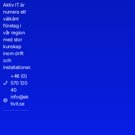
Aktiv IT är
numera ett
välkänt
företag i
vår region
med stor
kunskap
inom drift
och
installationer.
+46 (0)
570 120
40
info@ak
tivit.se