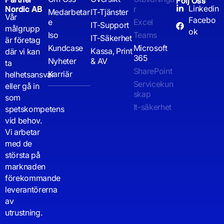
Följ Oss
Linkedin
r
Nordic AB
Medarbetar
IT-Tjänster
Vår
Facebo
e
Excel
IT-Support
målgrupp
ok
Iso
Teams
IT-Säkerhet
är företag
Kundcase
Microsoft
Kassa, Print
där vi kan
365
Nyheter
& AV
ta
SharePoint
Karriär
helhetsansvar
Servicekun
eller gå in
skap
som
It-säkerhet
spetskompetens
vid behov.
Vi arbetar
med de
största på
marknaden
förekommande
leverantörerna
av
utrustning.