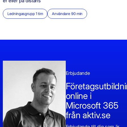
er eller på distans
Ledningasgrupp 1 tim
Användare 90 min
Erbjudande
Företagsutbildn
online i
Microsoft 365
från aktiv.se
Erbjudande till dig som är