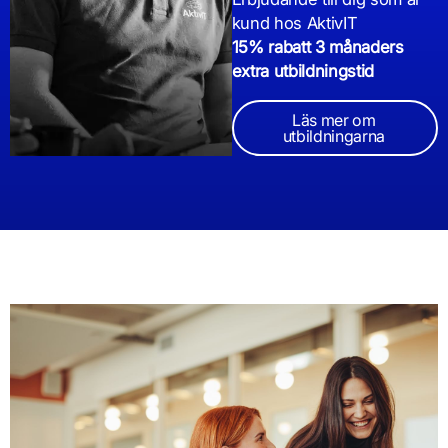
kund hos AktivIT
15% rabatt 3 månaders
extra utbildningstid
Läs mer om
utbildningarna